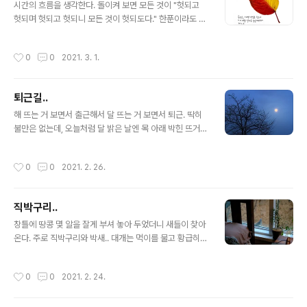
시간의 흐름을 생각한다. 돌이켜 보면 모든 것이 "헛되고
헛되며 헛되고 헛되니 모든 것이 헛되도다." 한푼이라도 더
벌기 위해, 손톱만큼도 손해 보지 않기 위해, 찰나의 관심을
끌기 위해, 알량한 일상을 유지하기 위해.. 전전긍긍하며 애
작성시간
0
0
2021. 3. 1.
쓰고 애써봤자 지나가면 바스라지는 낙엽처럼 헛될 뿐이
다. 오십두 해를 살아 알게 된 건 내가 아무것도 모른다는
것 뿐이고, 반짝이는 가치를 좇아 헤매다 도착한 곳은 결국
퇴근길..
빙빙 돌아 제자리이다. 살면 살수록 어떻게 살아야 하는지
글 내용
점점 더 모르겠다. 이게 정상이다. 인류 역사상 단 몇 명만
해 뜨는 거 보면서 출근해서 달 뜨는 거 보면서 퇴근. 딱히
이 이 질문에 대한 답을 찾고 번뇌에서 벗어날 수 있었다.
불만은 없는데, 오늘처럼 달 밝은 날엔 목 아래 박힌 뜨거운
하물며 백 명이 안 되는 무리에서도 두각을 나타내 본 적이
덩어리가 부풀어 올라 그냥 두면 위험하다. 서둘러 집에 가
없는 내가 해결할 수 있는 문제가 아니다. 허무에 빠지지 않
서 옷장 맨 아래 서랍에 숨겨둔 날개를 꺼내 오랜만에 날아
작성시간
0
0
2021. 2. 26.
는 유일한 방..
올라야겠다. 서쪽 하늘 한 바퀴 가볍게 돌고 오면 좀 나아지
겠지.
직박구리..
글 내용
창틀에 땅콩 몇 알을 잘게 부셔 놓아 두었더니 새들이 찾아
온다. 주로 직박구리와 박새.. 대개는 먹이를 물고 황급히
날아가버리는데, 이 직박구리 녀석은 한참 머물면서 집안
을 살폈다. 혹시 고마운 걸까? "이봐, 다 먹었으면 그러고
작성시간
0
0
2021. 2. 24.
있지 말고 얼른 가서 박씨나 물어오렴..." "내가 가져온 박씨
에서 뭐가 나올지 알고요?" "니 다리를 부러뜨리지 않았는
데, 설마 나쁜 게 나오겠어?" "땅콩 몇 알에 금은보화를 기