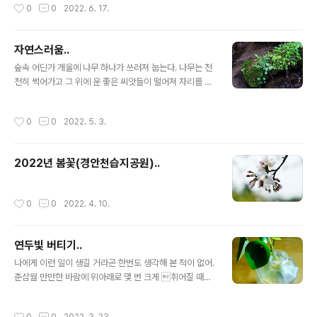
작성시간
0
0
2022. 6. 17.
긴대로 사는 게..
보자고 했다. 다시 수술을 해야 될 수도 있다. 지금까지 지
나온 길을 되짚어가야 할지도 모른다. 한번 걸었던 길이니
조금은 견딜만 할까? 이상하게 마음이 편안하다. 2개월 후
자연스러움..
에 어떤 일이 벌어질지 모르지만, 일단 지금은 머리 위로 떨
글 내용
어지는 햇살에 집중하자고 다짐한다. 숨쉬는 거 까먹지 말
숲속 어딘가 개울에 나무 하나가 쓰러져 눕는다. 나무는 천
고 최대한 두리번거리며 천천히.. 걸어야겠다. 그 길밖에 없
천히 썩어가고 그 위에 운 좋은 씨앗들이 떨어져 자리를 잡
으니..
는다. 죽은 나무를 양분 삼아 다양한 식물이 자란다. 자연
은 그렇게 자연스럽게 탄생한다.
작성시간
0
0
2022. 5. 3.
2022년 봄꽃(경안천습지공원)..
작성시간
0
0
2022. 4. 10.
연두빛 버티기..
글 내용
나에게 이런 일이 생길 거라곤 한번도 생각해 본 적이 없어.
춘삼월 만만한 바람에 위아래로 몇 번 크게 휘어질 때만
해도 마냥 유쾌했거든. 유연하게 휘어지는 기술을 터득한
지 오래라 꺾이지 않을 자신이 있었는데, 거짓말처럼 툭 부
작성시간