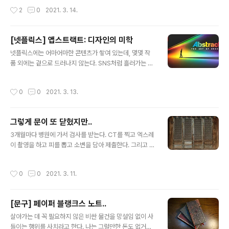
한 배려의 손길과 예사로운 곳에서 느껴지는 예사롭지 않
작성시간
2
0
2021. 3. 14.
은 감각이 불편과 부족을 상쇄하고도 남는다. 단순히 자본
만으로는 이런 공간을 만드는 게 불가능할 것 같다. 단단한
철학과 확고한 취향, 부지런과 애정이 있어야 가능한 일. 이
[넷플릭스] 앱스트랙트: 디자인의 미학
곳에서 하루 머물면서 남은 생애에 꼭 하고 싶은 꿈이 생겼
글 내용
다. 그 꿈을 이룰 수 있을지 모르겠지만, 최소한 지금 나에
넷플릭스에는 어마어마한 콘텐츠가 쌓여 있는데, 몇몇 작
게 부족한 점이 무엇이고 어떻게 보완해야 하는지에 대한
품 외에는 겉으로 드러나지 않는다. SNS처럼 흘러가는 형
힌트는 찾은 것 같다. 오성급 호텔에 묵었으면 이런 생각을
태로 메인화면 구성을 해 놓았기 때문에 초기화면에서 보
하게 됐을까?
여지지 않는 콘텐츠는 일부러 찾아보기 쉽지 않고, 사실 지
작성시간
0
0
2021. 3. 13.
금 뜨는 몇몇 시리즈만 챙겨보기에도 버거운 양이라 그럴
엄두도 안 난다. 어딘가 일목요연하게 정리해 놓은 사이트
가 있을 법한데, 아직 못 찾았다. 결국 정말 괜찮은 타이틀
그렇게 문이 또 닫혔지만..
을 건지기 위해서는 이리저리 찾아 헤매고 참을성 있게 시
글 내용
간을 투자하는 수밖에. 그렇게 건진 몇 안 되는 보물 중 하
3개월마다 병원에 가서 검사를 받는다. CT를 찍고 엑스레
나. 앱스트랙트: 디자인의 미학 Season 1 (2017) Christ
이 촬영을 하고 피를 뽑고 소변을 담아 제출한다. 그리고 방
oph Niemann: Illustration Tinker Hatfield: Footw
광 내시경을 한다. 젠장. 방광 내시경은 정말 싫다. 못견딜
ear Design Es Devlin: Stage..
정도로 아픈 건 아니지만, 못견딜 정도로 수치스럽다. 멀쩡
작성시간
0
0
2021. 3. 11.
하던 사람을 한순간에 병자로 전환시키기에 충분할 정도
로.. 머리 위에 달린 모니터로 방광 구석구석을 살펴보다가
핏줄이 곤두선 부분이나 약간 부풀어 보이는 곳이 나타나
[문구] 페이퍼 블랭크스 노트..
면 가슴이 철렁 내려 앉는다. 검사하시는 분이 멋진 풍경이
글 내용
라도 만난 것처럼 냅다 셔터를 눌러댄다. 바짝 쫄아 뭔가 이
살아가는 데 꼭 필요하지 않은 비싼 물건을 망설임 없이 사
상이 있는 거냐고 묻고 싶지만 차마 입이 떨어지지 않는다.
들이는 행위를 사치라고 한다. 나는 그럴만한 돈도 없거니