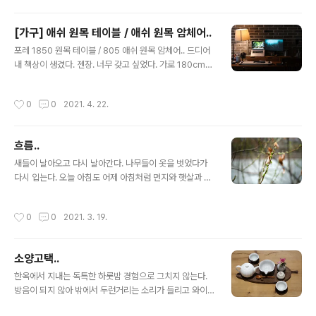
[가구] 애쉬 원목 테이블 / 애쉬 원목 암체어..
글 내용
포레 1850 원목 테이블 / 805 애쉬 원목 암체어.. 드디어
내 책상이 생겼다. 젠장. 너무 갖고 싶었다. 가로 180cm
이상의 물푸레나무 책상! 눈여겨 보던 가구점 사이트에서
재고정리 찬스를 잡아 엄청 싼 가격으로 구입했다. 이 책상
작성시간
0
0
2021. 4. 22.
을 갖기까지 많은 시행착오를 겪었다. 멀바우로 좌식 책상
을 제작한 적도 있고, 고무나무로 만든 사이드 테이블을 두
개나 샀다. 뭐든 한 번에 가는 게 이익인데, 왜 이렇게 뱅뱅
흐름..
돌아왔을까? 집에 있을 때는 항상 소파에 삐뚜름하게 누워
글 내용
핸드폰 게임만 했는데, 옆에서 꼴보기 싫다고 하면 내 책상
새들이 날아오고 다시 날아간다. 나무들이 옷을 벗었다가
이 없어서.. 라는 핑계를 댔다. 이제 책상이 생겼으니 핸드
다시 입는다. 오늘 아침도 어제 아침처럼 먼지와 햇살과 온
폰 게임은 화장실에서만 할 거다. 그리고... 가로 180cm
기가 나를 감싼다. 늘 혼자지만 돌아보면 혼자가 아니다.
이상인 책상을 갖게 되면 쓰려고 2018년 6월에 만들어 ..
작성시간
0
0
2021. 3. 19.
소양고택..
글 내용
한옥에서 지내는 독특한 하룻밤 경험으로 그치지 않는다.
방음이 되지 않아 밖에서 두런거리는 소리가 들리고 와이
파이는 물론 텔레비전도 없지만, 구석구석 배어 있는 섬세