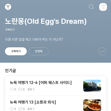
검색하기
티스토리
노란몽(Old Egg's Dream)
구독자
1
이쯤 되면 알을 깨고 나와야 하는 거 아닌가?
구독하기
방명록
신고하기 레이어
열기
인기글
뉴욕 여행기 12-6 [어퍼 웨스트 사이드]
0
0
조회
1
뉴욕 여행기 13 [쇼핑과 외식]
0
0
조회
1