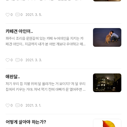
검사가 끝나면 겸허한 마음으로 진찰실 문 앞에 앉아 기다
와 일어나지 않은 일을 미리 염려하고 대비하는 스타일이
린다. 문이 열리면 나와 비슷한 안색을 한 환자가 들어가고
라 사치라는 단어와는 거리가 멀다. 그런데 아끼지 않고 돈
작성시간
0
0
2021. 3. 5.
문이 닫힌다. 다시 문이..
을 쓰게 되는 몇 가지 아이템이 있다. 대표적인 게 애플에서
만든 전자제품과 카메라 관련 제품들. 지금까지 애플과 니
콘, 후지필름에 갖다 바친 돈을 다 합치면 고급 중형차 한
카페견 아인이..
대는 사고도 남았을 것 같다. 그런데 이런 물건들을 사치라
글 내용
고 생각하지는 않는다. 일단 구입하면 마르고 닳도록 사용
파주시 조리읍 문원길에 있는 카페 누어아인을 지키는 카
하여 충분히 본전을 뽑기 때문이다. 나에게 있어서 유일한
페견 아인이.. 지금까지 내가 본 어떤 개보다 우아하고 매력
사치품은 문구류이다. 쓰지도 않을 물건을 서랍마다 가득
적이다. 인스타그램을 검색해 보면 손님들이 찍은 사진이
쟁여 놓고도 괜찮은 제품을 발견하면 홀린듯이 또 구입한
넘쳐날 만큼 수많은 팬을 거느리고 있는데, 직업의식까지
작성시간
0
0
2021. 3. 3.
다. 그중에서도 끝판왕은 노트. 눈..
투철해서 손님들에 대한 서비스가 몸에 배어 있다. 수시로
핸드폰을 들이대는 손님 앞에서 포즈를 취해주거나 애정
어린 무지막지한 손길을 참고 버티는 게 느껴져 안쓰러울
애완달..
때도 있지만, 할만큼 했다 싶으면 시크하게 일어나 자리를
글 내용
뜬다. 맺고 끊는 게 분명한 성격인 듯. 나보다 낫다.
저기 우리 집 지붕 위에 달 올라가는 거 보이지? 저 달 우리
집에서 키우는 거야. 저녁 먹기 전에 아빠가 문 열어주면 나
가서 밤새도록 놀다가 새벽에 몰래 뒷문으로 들어오거든.
우리 집 달이니까 볼 때마다 나한테 100원씩 줘..
작성시간
0
0
2021. 3. 1.
어떻게 살아야 하는가?
글 내용