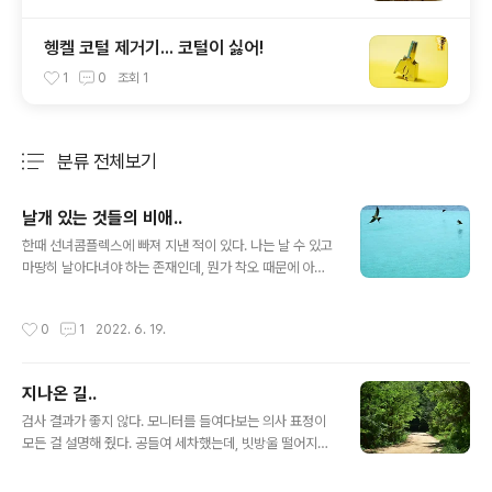
헹켈 코털 제거기... 코털이 싫어!
1
0
조회
1
분류 전체보기
주요 글 목록
날개 있는 것들의 비애..
글 내용
한때 선녀콤플렉스에 빠져 지낸 적이 있다. 나는 날 수 있고
마땅히 날아다녀야 하는 존재인데, 뭔가 착오 때문에 아니
면 어떤 부조리에 걸려들어 여기 이렇게 쳐박혀 있다고.. 그
렇게 생각하면 마음이라도 편했다. 구겨진 날개를 옷장 맨
작성시간
0
1
2022. 6. 19.
아래 서랍에 고이 간직하고 있다가 때가 되면 꺼내 다시 날
아오를 거라는..라는 야무진 꿈을 꿨다. 불과 얼마 전까지만
해도. 이제 최소한 날아오르는 일에 대한 환상은 깨진 거 같
지나온 길..
다. 날아오르면 어쩔건데.. 하늘에는 굶주린 더 큰 새들이
글 내용
있고, 벌레라도 잡으려면 온종일 땅을 살펴야 하고, 운좋게
검사 결과가 좋지 않다. 모니터를 들여다보는 의사 표정이
잡은 통통한 벌레는 삼키지도 못하고 둥지에서 기다리는
모든 걸 설명해 줬다. 공들여 세차했는데, 빗방울 떨어지는
새끼들 입에 고스란히 넣어주어야 하는 걸. 심지어 적당한
걸 목격한 순간의 얼굴이 저럴까. 내시경 카메라에 불길한
날씨를 찾아 바다를 건너야 할 수도 있어. 그러니까 그냥 생
조짐이 잡혔다고 한다. 아직은 확실치 않으니 2개월 후에