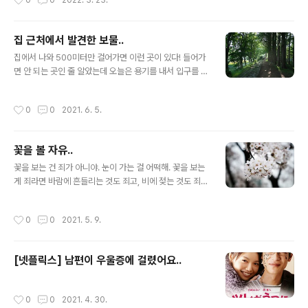
0
0
2022. 3. 23.
러졌어. 정신을 차려보니 바닥인 거야. 끝이라고 생각했어.
바닥에 떨어져 본 사람들은 알지. 내려앉는 건 한순간이지
만, 원상태로 돌아가는 건 쉬운 일이 아니라고. 이 상태로
집 근처에서 발견한 보물..
뒹굴다 시간이 흐르면 말라붙어 부서지고 어느 순간 가루
글 내용
가 되어 사라질 거야. 나쁘진 않아. 인생이라는 게 원래 그
집에서 나와 500미터만 걸어가면 이런 곳이 있다! 들어가
런 거니까. 그때 그녀가 나타났지. 숱 많은 곱슬머리에 뽀얀
면 안 되는 곳인 줄 알았는데 오늘은 용기를 내서 입구를 찾
피부, 작은 몸집의 그녀는 뭐가 그리 신나는지 깡총깡총 걸
았다. 사실 용기를 내면 크건 작건 반드시 보답이 따른다.
어오다가 문득 내 앞에 멈춰 섰어. "안녕, 여기서 뭐 해?" 쪼
오늘은.. 작은 용기에 너무 큰 보답이 주어졌다.
작성시간
0
0
2021. 6. 5.
그리고 앉아 한..
꽃을 볼 자유..
글 내용
꽃을 보는 건 죄가 아니야. 눈이 가는 걸 어떡해. 꽃을 보는
게 죄라면 바람에 흔들리는 것도 죄고, 비에 젖는 것도 죄
고, 햇볕에 그을리는 것도 죄라는.
작성시간
0
0
2021. 5. 9.
[넷플릭스] 남편이 우울증에 걸렸어요..
작성시간
0
0
2021. 4. 30.